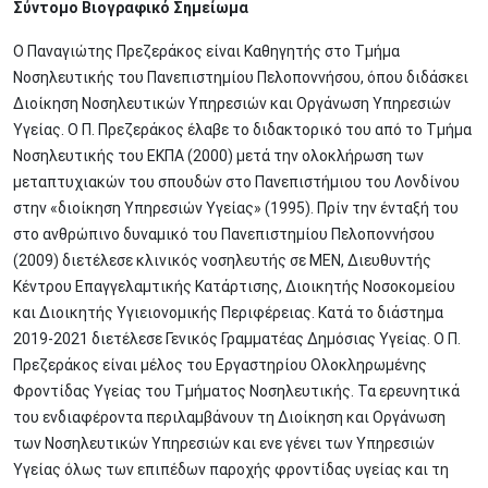
Σύντομο Βιογραφικό Σημείωμα
Ο Παναγιώτης Πρεζεράκος είναι Καθηγητής στο Τμήμα
Νοσηλευτικής του Πανεπιστημίου Πελοποννήσου, όπου διδάσκει
Διοίκηση Νοσηλευτικών Υπηρεσιών και Οργάνωση Υπηρεσιών
Υγείας. Ο Π. Πρεζεράκος έλαβε το διδακτορικό του από το Τμήμα
Νοσηλευτικής του ΕΚΠΑ (2000) μετά την ολοκλήρωση των
μεταπτυχιακών του σπουδών στο Πανεπιστήμιου του Λονδίνου
στην «διοίκηση Υπηρεσιών Υγείας» (1995). Πρίν την ένταξή του
στο ανθρώπινο δυναμικό του Πανεπιστημίου Πελοποννήσου
(2009) διετέλεσε κλινικός νοσηλευτής σε ΜΕΝ, Διευθυντής
Κέντρου Επαγγελαμτικής Κατάρτισης, Διοικητής Νοσοκομείου
και Διοικητής Υγιειονομικής Περιφέρειας. Κατά το διάστημα
2019-2021 διετέλεσε Γενικός Γραμματέας Δημόσιας Υγείας. Ο Π.
Πρεζεράκος είναι μέλος του Εργαστηρίου Ολοκληρωμένης
Φροντίδας Υγείας του Τμήματος Νοσηλευτικής. Τα ερευνητικά
του ενδιαφέροντα περιλαμβάνουν τη Διοίκηση και Οργάνωση
των Νοσηλευτικών Υπηρεσιών και ενε γένει των Υπηρεσιών
Υγείας όλως των επιπέδων παροχής φροντίδας υγείας και τη